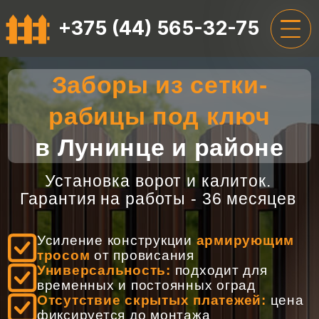
+375 (44) 565-32-75
Заборы из сетки-
ГЛАВНАЯ
рабицы под ключ
УСЛУГИ
в Лунинце и районе
ЦЕНЫ
Установка ворот и калиток.
О НАС
Гарантия на работы - 36 месяцев
ОТЗЫВЫ
Усиление конструкции
армирующим
КОНТАКТЫ
тросом
от провисания
Универсальность:
подходит для
временных и постоянных оград
+375 (44) 565-32-75
Отсутствие скрытых платежей:
цена
фиксируется до монтажа