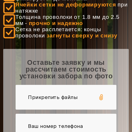
Заказать звонок
Ячейки сетки не деформируются
при
натяжке
Толщина проволоки от 1.8 мм до 2.5
мм -
прочно и надежно
Сетка не расплетается: концы
проволоки
загнуты сверху и снизу
Время работы:
Пн-Вс: 7:00 - 20:00
Оставьте заявку и мы
Адрес:
г. Минск, ул. Алибегова, д. 12Б
рассчитаем стоимость
установки забора по фото
Email:
info@zabori-minsk.by
Прикрепить файлы