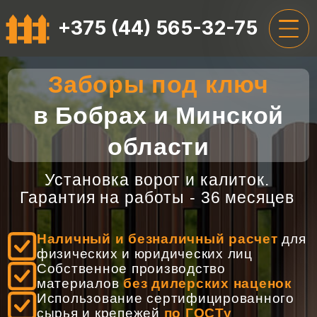
+375 (44) 565-32-75
Заборы под ключ
ГЛАВНАЯ
в Бобрах и Минской
УСЛУГИ
области
ЦЕНЫ
Установка ворот и калиток.
О НАС
Гарантия на работы - 36 месяцев
ОТЗЫВЫ
Наличный и безналичный расчет
для
КОНТАКТЫ
физических и юридических лиц
Собственное производство
материалов
без дилерских наценок
+375 (44) 565-32-75
Использование сертифицированного
сырья и крепежей
по ГОСТу