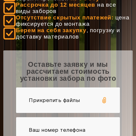
Заказать звонок
Рассрочка до 12 месяцев
на все
виды заборов
Отсутствие скрытых платежей:
цена
фиксируется до монтажа
Берем на себя закупку
, погрузку и
доставку материалов
Время работы:
Пн-Вс: 7:00 - 20:00
Оставьте заявку и мы
Адрес:
г. Минск, ул. Алибегова, д. 12Б
рассчитаем стоимость
установки забора по фото
Email:
info@zabori-minsk.by
Прикрепить файлы